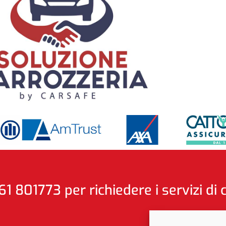
61 801773 per richiedere i servizi di 